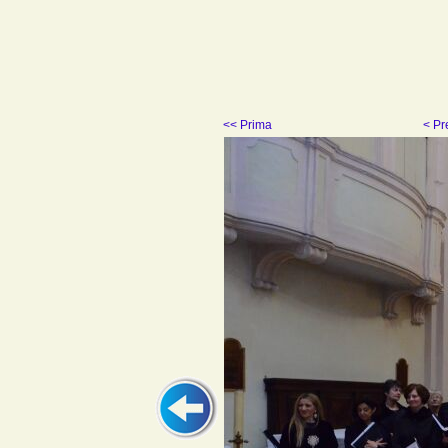
<< Prima
< P