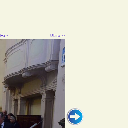
iva >
Ultima >>