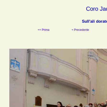
Coro Ja
Sull'ali dora
<< Prima
< Precedente